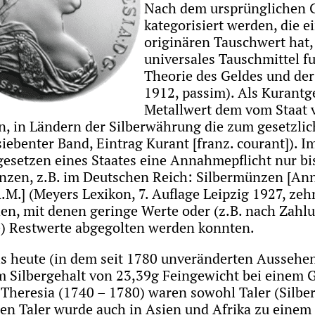
Nach dem ursprünglichen Ge
kategorisiert werden, die 
originären Tauschwert hat, 
universales Tauschmittel f
Theorie des Geldes und de
1912, passim). Als Kurant
Metallwert dem vom Staat 
 in Ländern der Silberwährung die zum gesetzlic
 siebenter Band, Eintrag Kurant [franz. courant])
gesetzen eines Staates eine Annahmepflicht nur bi
zen, z.B. im Deutschen Reich: Silbermünzen [Ann
M.] (Meyers Lexikon, 7. Auflage Leipzig 1927, ze
en, mit denen geringe Werte oder (z.B. nach Zahl
) Restwerte abgegolten werden konnten.
bis heute (in dem seit 1780 unveränderten Aussehen
m Silbergehalt von 23,39g Feingewicht bei einem
a Theresia (1740 – 1780) waren sowohl Taler (Sil
en Taler wurde auch in Asien und Afrika zu einem 