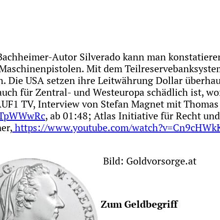
Bachheimer-Autor Silverado kann man konstatieren
 Maschinenpistolen. Mit dem Teilreservebanksyste
ren. Die USA setzen ihre Leitwährung Dollar überha
auch für Zentral- und Westeuropa schädlich ist, w
AUF1 TV, Interview von Stefan Magnet mit Thomas
uXTpWWwRc
, ab 01:48; Atlas Initiative für Recht u
er,
https://www.youtube.com/watch?v=Cn9cHWk
Bild: Goldvorsorge.at
Zum Geldbegriff