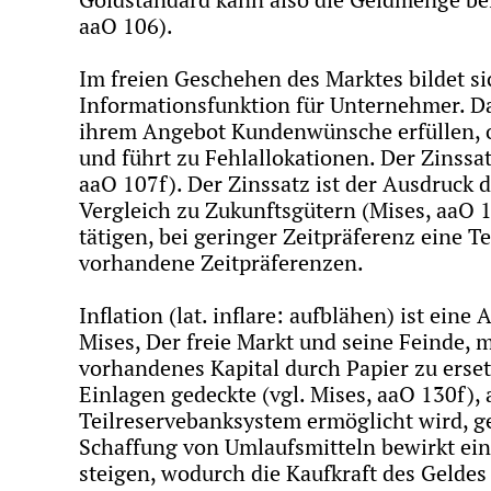
aaO 106).
Im freien Geschehen des Marktes bildet si
Informationsfunktion für Unternehmer. Dad
ihrem Angebot Kundenwünsche erfüllen, od
und führt zu Fehlallokationen. Der Zinss
aaO 107f). Der Zinssatz ist der Ausdruck
Vergleich zu Zukunftsgütern (Mises, aaO 1
tätigen, bei geringer Zeitpräferenz eine T
vorhandene Zeitpräferenzen.
Inflation (lat. inflare: aufblähen) ist 
Mises, Der freie Markt und seine Feinde, m
vorhandenes Kapital durch Papier zu erse
Einlagen gedeckte (vgl. Mises, aaO 130f),
Teilreservebanksystem ermöglicht wird, g
Schaffung von Umlaufsmitteln bewirkt ein
steigen, wodurch die Kaufkraft des Gelde