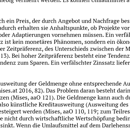
ch ein Preis, der durch Angebot und Nachfrage bes
urch erhalten sie Anhaltspunkte, ob Projekte vora
er Adaptierungen vornehmen müssen. Ein verfälsc
atz ist kein monetäres Phänomen, sondern ein ök
 der Zeitpräferenz, des Unterschieds zwischen de
13). Bei hoher Zeitpräferenz besteht eine Tendenz
endenz zum Sparen. Ein verfälschter Zinssatz liefe
eine Ausweitung der Geldmenge ohne entsprechende 
ises.at 2016, 82). Das Problem daran besteht darin,
tzen (Mises, aaO 121). Die Geldmenge kann auch d
 also künstliche Kreditausweitung (Ausweitung des 
esteigert werden (Mises, aaO 110, 119; zum Teilr
e nicht durch wirtschaftliche Wertschöpfung bedin
s sinkt. Wenn die Umlaufsmittel auf dem Darlehens