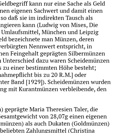
ldbegriff kann nur eine Sache als Geld
einen eigenen Sachwert und damit einen
so daß sie im indirekten Tausch als
ungieren kann (Ludwig von Mises, Die
r Umlaufsmittel, München und Leipzig
geld bezeichnete man Münzen, deren
verbürgten Nennwert entspricht, in
hen Feingehalt geprägten Silbermünzen
. Im Unterschied dazu waren Scheidemünzen
s zu einer bestimmten Höhe besteht;
ahmepflicht bis zu 20 R.M.] oder
hnter Band [1929]). Scheidemünzen wurden
ung mit Kurantmünzen verbleibende, den
) geprägte Maria Theresien Taler, die
 Gesamtgewicht von 28,07g einen eigenen
bermünzen) als auch Dukaten (Goldmünzen)
beliebten Zahlungsmittel (Christina