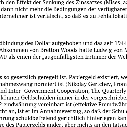
h den Effekt der Senkung des Zinssatzes (Mises, a
n dann nicht mehr die Bedingungen der verfügbaren
ernehmer ist verfälscht, so daß es zu Fehlalloka
oldbindung des Dollar aufgehoben und das seit 19
 Abkommen von Bretton Woods hatte Ludwig von Mi
F als einen der „augenfälligsten Irrtümer der Welt
s so gesetzlich geregelt ist. Papiergeld existiert, 
Annahmezwang normiert ist (Nikolay Gertchev, Fro
and Inter- Government Cooperation, The Quarterly 
können Geldschulden immer in der vorgeschriebe
r Fremdwährung vereinbart ist (effektive Fremdwä
ht an, ist er im Annahmeverzug, so daß der Schul
rung schuldbefreiend gerichtlich hinterlegen kann.
 des Papiergelds ändert aber nichts an den tatsäc