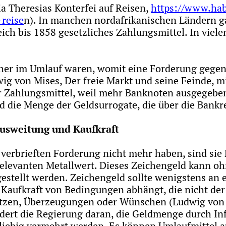
ria Theresias Konterfei auf Reisen,
https://www.habs
-reise
n). In manchen nordafrikanischen Ländern gal
eich bis 1858 gesetzliches Zahlungsmittel. In viel
her im Umlauf waren, womit eine Forderung gegen d
wig von Mises, Der freie Markt und seine Feinde, m
r Zahlungsmittel, weil mehr Banknoten ausgegeben
d die Menge der Geldsurrogate, die über die Bankr
usweitung und Kaufkraft
 verbrieften Forderung nicht mehr haben, sind sie
relevanten Metallwert. Dieses Zeichengeld kann o
estellt werden. Zeichengeld sollte wenigstens an 
aufkraft von Bedingungen abhängt, die nicht der 
etzen, Überzeugungen oder Wünschen (Ludwig von M
ndert die Regierung daran, die Geldmenge durch In
liebig vermehrt werden. Es können Umlaufmittel a