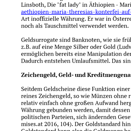
Linsboth, Die "fat lady" in Äthiopien - Ma
aethiopien-maria-theresias-konterfei-auf
Art inoffizielle Währung. Er war in Österr
noch als Tauschmittel verwendet werden.
Geldsurrogate sind Banknoten, wie sie frü
z.B. auf eine Menge Silber oder Gold (Lud
ermöglichen bereits eine Manipulation de
Dadurch entstehen Umlaufsmittel. Das sin
Zeichengeld, Geld- und Kreditmengena
Seitdem Geldscheine diese Funktion einer
reines Zeichengeld, so wie Münzen ohne 
relativ einfach ohne großen Aufwand herg
Währung gebunden werden, damit dessen K
politischen Parteien, sich ändernden Ges
mises.at 2016, 104). Der Goldstandard hi
Goldstandard kann also die Geldmenge be