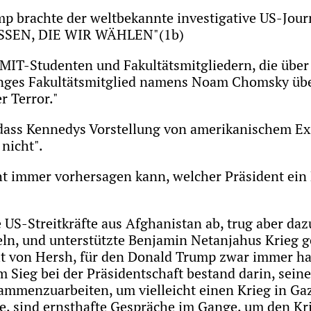
p brachte der weltbekannte investigative US-Jour
SEN, DIE WIR WÄHLEN"(1b)
 MIT-Studenten und Fakultätsmitgliedern, die über
junges Fakultätsmitglied namens Noam Chomsky üb
r Terror."
 dass Kennedys Vorstellung von amerikanischem Ex
nicht".
t immer vorhersagen kann, welcher Präsident ein F
 US-Streitkräfte aus Afghanistan ab, trug aber daz
eln, und unterstützte Benjamin Netanjahus Krieg 
zit von Hersh, für den Donald Trump zwar immer har
Sieg bei der Präsidentschaft bestand darin, sein
sammenzuarbeiten, um vielleicht einen Krieg in G
e, sind ernsthafte Gespräche im Gange, um den Kri