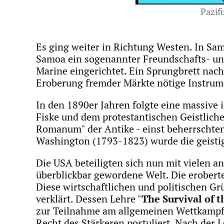
Pazif
Es ging weiter in Richtung Westen. In Sa
Samoa ein sogenannter Freundschafts- und
Marine eingerichtet. Ein Sprungbrett na
Eroberung fremder Märkte nötige Instrum
In den 1890er Jahren folgte eine massive 
Fiske und dem protestantischen Geistlich
Romanum" der Antike - einst beherrschten
Washington (1793-1823) wurde die geisti
Die USA beteiligten sich nun mit vielen a
überblickbar gewordene Welt. Die eroberte
Diese wirtschaftlichen und politischen G
verklärt. Dessen Lehre "
The Survival of t
zur Teilnahme am allgemeinen Wettkampf, 
Recht des Stärkeren postuliert. Nach der 