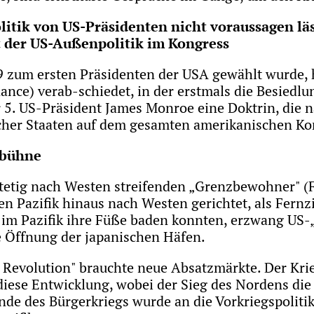
itik von US-Präsidenten nicht voraussagen läss
t der US-Außenpolitik im Kongress
 zum ersten Präsidenten der USA gewählt wurde, h
ce) verab-schiedet, in der erstmals die Besiedlu
r 5. US-Präsident James Monroe eine Doktrin, die
her Staaten auf dem gesamten amerikanischen Ko
tbühne
stetig nach Westen streifenden „Grenzbewohner" (
den Pazifik hinaus nach Westen gerichtet, als Fern
 im Pazifik ihre Füße baden konnten, erzwang US-„
e Öffnung der japanischen Häfen.
le Revolution" brauchte neue Absatzmärkte. Der Kri
diese Entwicklung, wobei der Sieg des Nordens di
nde des Bürgerkriegs wurde an die Vorkriegspolit