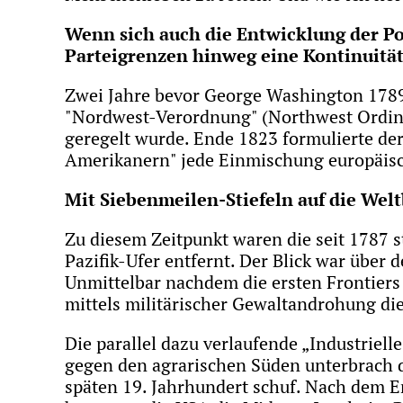
Wenn sich auch die Entwicklung der Pol
Parteigrenzen hinweg eine Kontinuitä
Zwei Jahre bevor George Washington 1789
"Nordwest-Verordnung" (Northwest Ordinan
geregelt wurde. Ende 1823 formulierte de
Amerikanern" jede Einmischung europäisc
Mit Siebenmeilen-Stiefeln auf die Wel
Zu diesem Zeitpunkt waren die seit 1787 
Pazifik-Ufer entfernt. Der Blick war über 
Unmittelbar nachdem die ersten Frontiers
mittels militärischer Gewaltandrohung di
Die parallel dazu verlaufende „Industriel
gegen den agrarischen Süden unterbrach 
späten 19. Jahrhundert schuf. Nach dem E