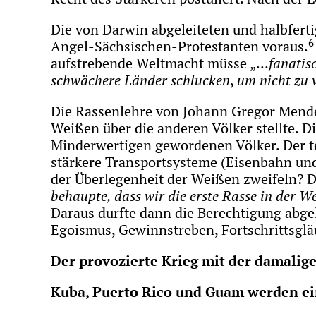
Die von Darwin abgeleiteten und halbfert
6
Angel-Sächsischen-Protestanten voraus.
aufstrebende Weltmacht müsse „…
fanatis
schwächere Länder schlucken
,
um nicht zu 
Die Rassenlehre von Johann Gregor Mendel 
Weißen über die anderen Völker stellte. D
Minderwertigen gewordenen Völker. Der te
stärkere Transportsysteme (Eisenbahn un
der Überlegenheit der Weißen zweifeln? D
behaupte, dass wir die erste Rasse in der We
Daraus durfte dann die Berechtigung abge
Egoismus, Gewinnstreben, Fortschrittsgläu
Der provozierte Krieg mit der damali
Kuba, Puerto Rico und Guam werden ei