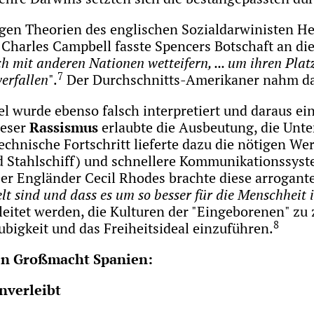
igen Theorien des englischen Sozialdarwinisten H
Charles Campbell fasste Spencers Botschaft an d
ch mit anderen Nationen wetteifern, ... um ihren Pl
7
verfallen
".
Der Durchschnitts-Amerikaner nahm das
wurde ebenso falsch interpretiert und daraus eine
ieser
Rassismus
erlaubte die Ausbeutung, die Unte
chnische Fortschritt lieferte dazu die nötigen W
d Stahlschiff) und schnellere Kommunikationssyst
er Engländer Cecil Rhodes brachte diese arrogant
lt sind und dass es um so besser für die Menschheit 
leitet werden, die Kulturen der "Eingeborenen" z
8
bigkeit und das Freiheitsideal einzuführen.
gen Großmacht Spanien:
nverleibt