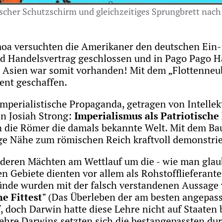
ischer Schutzschirm und gleichzeitiges Sprungbrett nach
moa versuchten die Amerikaner den deutschen Ein
 Handelsvertrag geschlossen und in Pago Pago Ha
ch Asien war somit vorhanden! Mit dem „Flottenn
ent geschaffen.
imperialistische Propaganda, getragen von Intelle
en Josiah Strong:
Imperialismus als Patriotische 
 die Römer die damals bekannte Welt. Mit dem Bau 
ge Nähe zum römischen Reich kraftvoll demonstrie
nderen Mächten am Wettlauf um die - wie man glaub
n Gebiete dienten vor allem als Rohstofflieferante
ründe wurden mit der falsch verstandenen Aussage
he Fittest"
(Das
Überleben der am besten angepass
doch Darwin hatte diese Lehre nicht auf Staaten b
Lehre Darwins setzten sich die bestangepassten dur